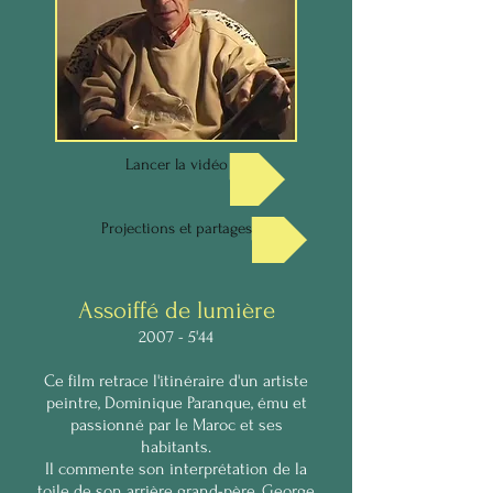
USB ou internet.
Tarifs : nous consulter.
Lancer la vidéo
Projections et partages
Assoiffé de lumière
2007 - 5'44
Ce film retrace l'itinéraire d'un artiste
peintre, Dominique Paranque, ému et
passionné par le Maroc et ses
habitants.
Il commente son interprétation de la
toile de son arrière grand-père, George