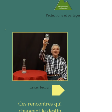
Projections et partages
Lancer l'extrait
Ces rencontres qui
changent le destin