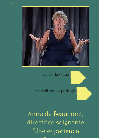
Lancer la vidéo
Projections et partages
Anne de Beaumont,
directrice soignante
"Une expérience